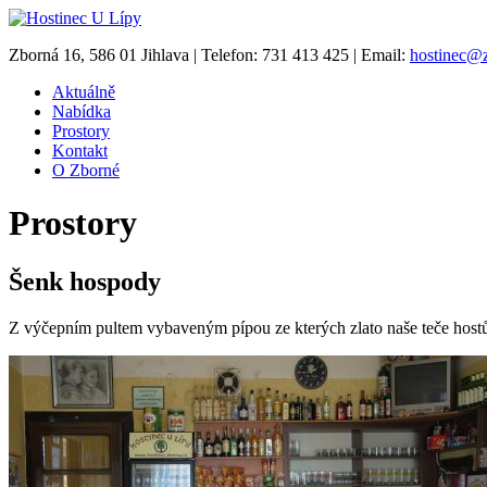
Zborná 16, 586 01 Jihlava | Telefon: 731 413 425 | Email:
hostinec@
Aktuálně
Nabídka
Prostory
Kontakt
O Zborné
Prostory
Šenk hospody
Z výčepním pultem vybaveným pípou ze kterých zlato naše teče hostům 