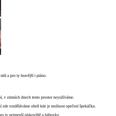
tůl a pro ty hravější i piáno.
, v zimních dnech tento prostor neyužíváme.
očasí zde rozděláváme oheň kde je možnost opečení špekáčku.
o ty nejmenší pískoviště a bábovky.