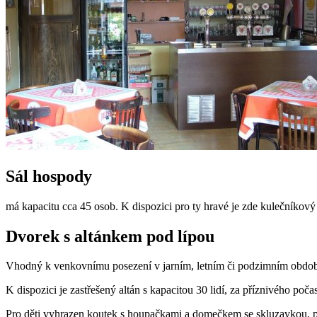
Sál hospody
má kapacitu cca 45 osob. K dispozici pro ty hravé je zde kulečníkový s
Dvorek s altánkem pod lípou
Vhodný k venkovnímu posezení v jarním, letním či podzimním období
K dispozici je zastřešený altán s kapacitou 30 lidí, za příznivého p
Pro děti vyhrazen koutek s houpačkami a domečkem se skluzavkou, pr