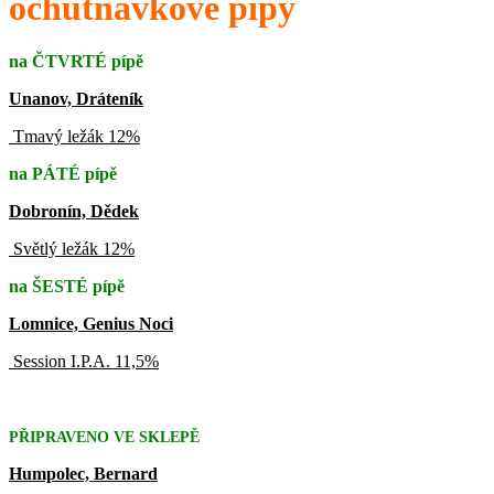
ochutnávkové pípy
na ČTVRTÉ pípě
Unanov, Dráteník
Tmavý ležák 12%
na PÁTÉ pípě
Dobronín, Dědek
Světlý ležák 12%
na ŠESTÉ pípě
Lomnice, Genius Noci
Session I.P.A. 11,5%
PŘIPRAVENO VE SKLEPĚ
Humpolec, Bernard