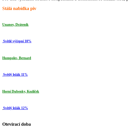
Stálá nabídka piv
Unanov, Dráteník
Světlé výčepní 10%
Humpolec, Bernard
Světlý ležák 11%
Horní Dubenky, Kozlíček
Světlý ležák 12%
Otevírací doba