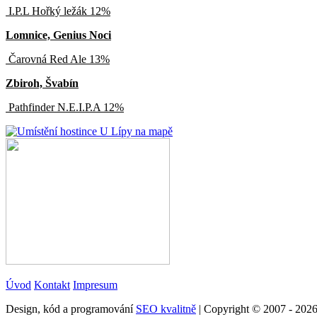
I.P.L Hořký ležák 12%
Lomnice, Genius Noci
Čarovná Red Ale 13%
Zbiroh, Švabín
Pathfinder N.E.I.P.A 12%
Úvod
Kontakt
Impresum
Design, kód a programování
SEO kvalitně
| Copyright © 2007 - 202